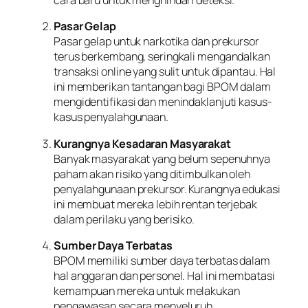
cara baru untuk menghindari deteksi.
Pasar Gelap
Pasar gelap untuk narkotika dan prekursor
terus berkembang, seringkali mengandalkan
transaksi online yang sulit untuk dipantau. Hal
ini memberikan tantangan bagi BPOM dalam
mengidentifikasi dan menindaklanjuti kasus-
kasus penyalahgunaan.
Kurangnya Kesadaran Masyarakat
Banyak masyarakat yang belum sepenuhnya
paham akan risiko yang ditimbulkan oleh
penyalahgunaan prekursor. Kurangnya edukasi
ini membuat mereka lebih rentan terjebak
dalam perilaku yang berisiko.
Sumber Daya Terbatas
BPOM memiliki sumber daya terbatas dalam
hal anggaran dan personel. Hal ini membatasi
kemampuan mereka untuk melakukan
pengawasan secara menyeluruh.