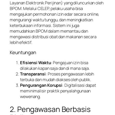
Layanan Elektronik Perijinan) yang diluncurkan oleh
BPOM. Melalui CELEP, pelaku usaha bisa
mengajukan permohonan izin edar secara online,
mengurangi waktu tunggu, dan meningkatkan
keterbukaan informasi. Sistem ini juga
memudahkan BPOM dalam memantau dan
mengawasi distribusi obat dan makanan secara
lebih efektif.
Keuntungan
Efisiensi Waktu
: Pengajuan izin bisa
dilakukan kapan saja dan di mana saja.
Transparansi
: Proses pengawasan lebih
terbuka dan mudah diakses oleh publik.
Pengurangan Korupsi
: Digitalisasi dapat
meminimalisir praktik penyalahgunaan
wewenang.
2. Pengawasan Berbasis