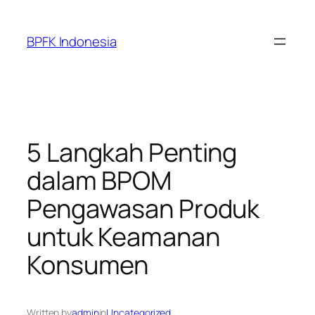
Skip
to
BPFK Indonesia
content
5 Langkah Penting
dalam BPOM
Pengawasan Produk
untuk Keamanan
Konsumen
Written by
admin
in
Uncategorized