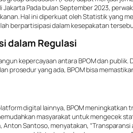
 di Jakarta Pada bulan September 2023, perw
kanan. Hal ini diperkuat oleh Statistik yan
ah berpartisipasi dalam kesepakatan tersebu
i dalam Regulasi
angun kepercayaan antara BPOM dan publik. 
dan prosedur yang ada, BPOM bisa memastika
latform digital lainnya, BPOM meningkatkan t
g memudahkan masyarakat untuk mengecek stat
um, Anton Santoso, menyatakan, “Transparan