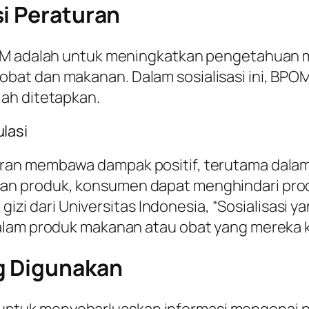
i Peraturan
OM adalah untuk meningkatkan pengetahuan m
at dan makanan. Dalam sosialisasi ini, BPO
ah ditetapkan.
lasi
ran membawa dampak positif, terutama dalam
an produk, konsumen dapat menghindari pr
i gizi dari Universitas Indonesia, “Sosialisas
alam produk makanan atau obat yang mereka 
g Digunakan
tuk menyebarluaskan informasi mengenai per