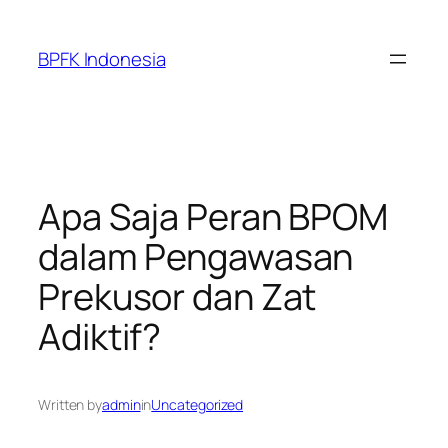
Skip
to
BPFK Indonesia
content
Apa Saja Peran BPOM
dalam Pengawasan
Prekusor dan Zat
Adiktif?
Written by
admin
in
Uncategorized