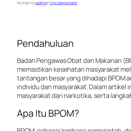
Written by
admin
in
Uncategorized
Pendahuluan
Badan Pengawas Obat dan Makanan (BP
memastikan kesehatan masyarakat mela
tantangan besar yang dihadapi BPOM ad
individu dan masyarakat. Dalam artike
masyarakat dari narkotika, serta langk
Apa Itu BPOM?
BPOM, sebagai lembaga pemerintah, did