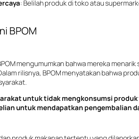
ercaya
: Belilah produk di toko atau supermar
ani BPOM
ika BPOM mengumumkan bahwa mereka menarik 
lam rilisnya, BPOM menyatakan bahwa produk 
yarakat.
rakat untuk tidak mengkonsumsi produk 
lian untuk mendapatkan pengembalian d
adap produk makanan tertentu yang dilapork