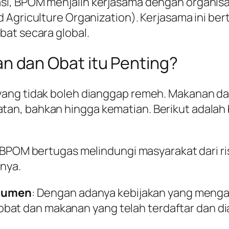
i, BPOM menjalin kerjasama dengan organisas
d Agriculture Organization). Kerjasama ini b
bat secara global.
 dan Obat itu Penting?
yang tidak boleh dianggap remeh. Makanan da
tan, bahkan hingga kematian. Berikut adala
 BPOM bertugas melindungi masyarakat dari r
snya.
sumen
: Dengan adanya kebijakan yang meng
bat dan makanan yang telah terdaftar dan di