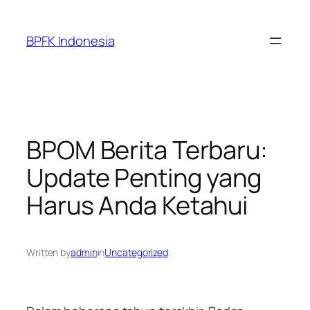
Skip
to
BPFK Indonesia
content
BPOM Berita Terbaru:
Update Penting yang
Harus Anda Ketahui
Written by
admin
in
Uncategorized