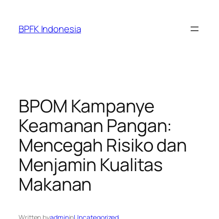
Skip
to
BPFK Indonesia
content
BPOM Kampanye
Keamanan Pangan:
Mencegah Risiko dan
Menjamin Kualitas
Makanan
Written by
admin
in
Uncategorized