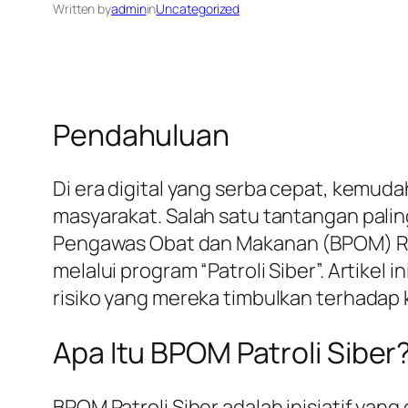
Written by
admin
in
Uncategorized
Pendahuluan
Di era digital yang serba cepat, kemu
masyarakat. Salah satu tantangan palin
Pengawas Obat dan Makanan (BPOM) Rep
melalui program “Patroli Siber”. Artike
risiko yang mereka timbulkan terhadap
Apa Itu BPOM Patroli Siber
BPOM Patroli Siber adalah inisiatif ya