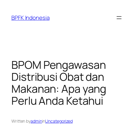
Skip
to
BPFK Indonesia
content
BPOM Pengawasan
Distribusi Obat dan
Makanan: Apa yang
Perlu Anda Ketahui
Written by
admin
in
Uncategorized