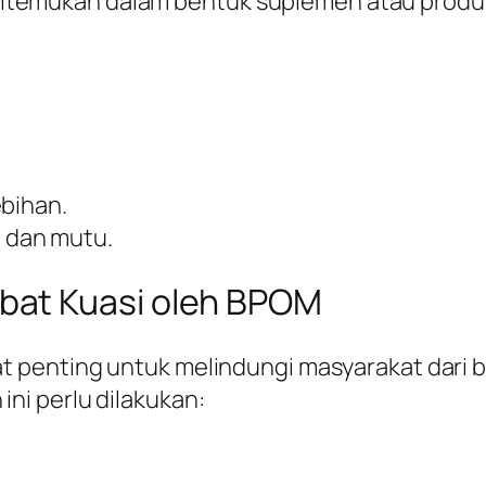
li ditemukan dalam bentuk suplemen atau produ
ebihan.
 dan mutu.
bat Kuasi oleh BPOM
penting untuk melindungi masyarakat dari be
i perlu dilakukan: