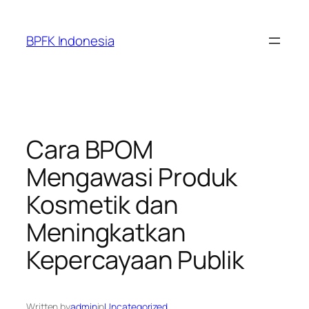
Skip
to
BPFK Indonesia
content
Cara BPOM
Mengawasi Produk
Kosmetik dan
Meningkatkan
Kepercayaan Publik
Written by
admin
in
Uncategorized