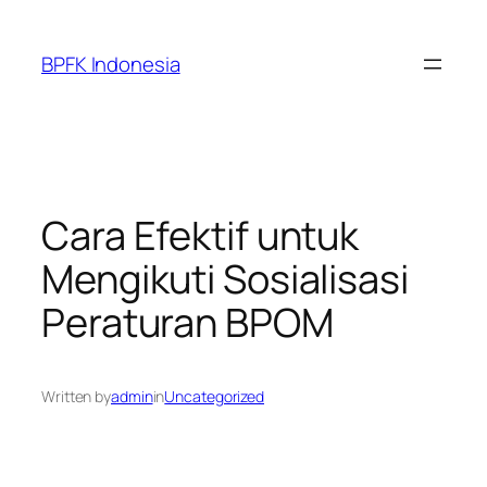
Skip
to
BPFK Indonesia
content
Cara Efektif untuk
Mengikuti Sosialisasi
Peraturan BPOM
Written by
admin
in
Uncategorized