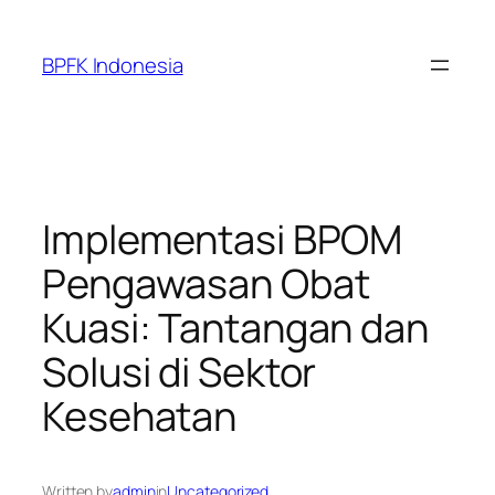
Skip
to
BPFK Indonesia
content
Implementasi BPOM
Pengawasan Obat
Kuasi: Tantangan dan
Solusi di Sektor
Kesehatan
Written by
admin
in
Uncategorized