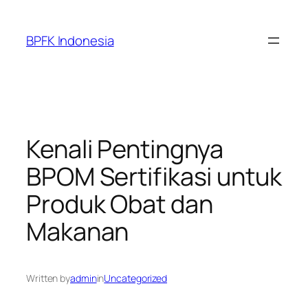
Skip
to
BPFK Indonesia
content
Kenali Pentingnya
BPOM Sertifikasi untuk
Produk Obat dan
Makanan
Written by
admin
in
Uncategorized