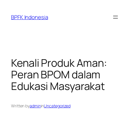
Skip
to
BPFK Indonesia
content
Kenali Produk Aman:
Peran BPOM dalam
Edukasi Masyarakat
Written by
admin
in
Uncategorized