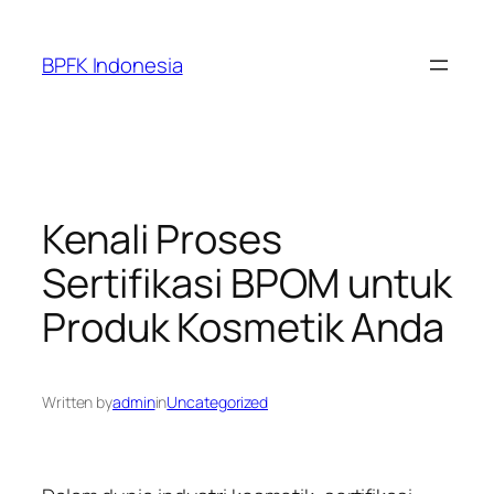
Skip
to
BPFK Indonesia
content
Kenali Proses
Sertifikasi BPOM untuk
Produk Kosmetik Anda
Written by
admin
in
Uncategorized