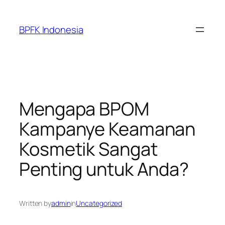
Skip
to
BPFK Indonesia
content
Mengapa BPOM
Kampanye Keamanan
Kosmetik Sangat
Penting untuk Anda?
Written by
admin
in
Uncategorized