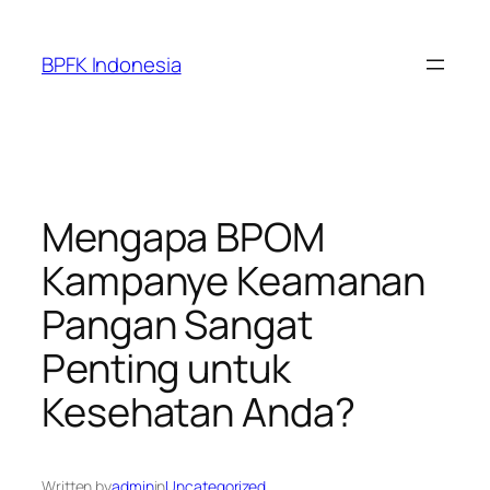
Skip
to
BPFK Indonesia
content
Mengapa BPOM
Kampanye Keamanan
Pangan Sangat
Penting untuk
Kesehatan Anda?
Written by
admin
in
Uncategorized