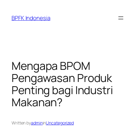
Skip
to
BPFK Indonesia
content
Mengapa BPOM
Pengawasan Produk
Penting bagi Industri
Makanan?
Written by
admin
in
Uncategorized