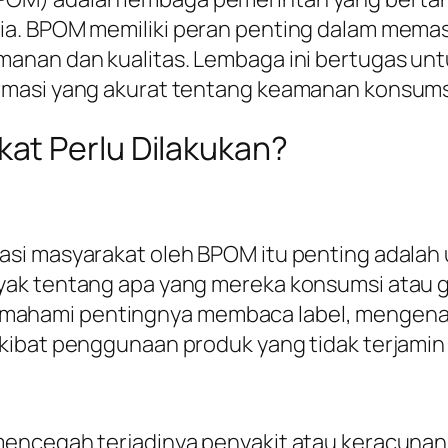
a. BPOM memiliki peran penting dalam memas
anan dan kualitas. Lembaga ini bertugas unt
rmasi yang akurat tentang keamanan konsums
at Perlu Dilakukan?
asi masyarakat oleh BPOM itu penting adalah
ak tentang apa yang mereka konsumsi atau g
hami pentingnya membaca label, mengenali
akibat penggunaan produk yang tidak terjami
encegah terjadinya penyakit atau keracunan 