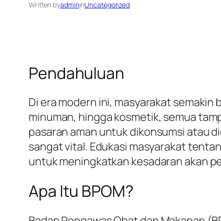
Written by
admin
in
Uncategorized
Pendahuluan
Di era modern ini, masyarakat semakin
minuman, hingga kosmetik, semua tampa
pasaran aman untuk dikonsumsi atau d
sangat vital. Edukasi masyarakat ten
untuk meningkatkan kesadaran akan pe
Apa Itu BPOM?
Badan Pengawas Obat dan Makanan (BP