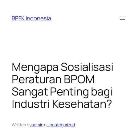
Skip
to
BPFK Indonesia
content
Mengapa Sosialisasi
Peraturan BPOM
Sangat Penting bagi
Industri Kesehatan?
Written by
admin
in
Uncategorized