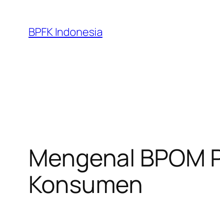
Skip
to
BPFK Indonesia
content
Mengenal BPOM P
Konsumen