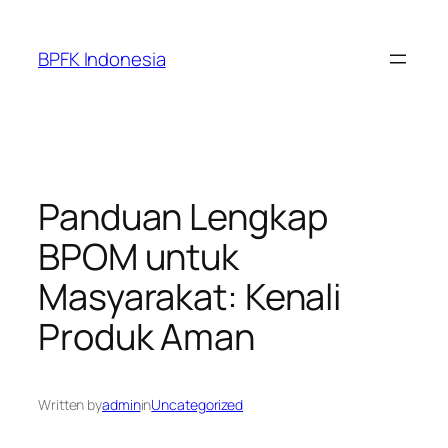
Skip
to
BPFK Indonesia
content
Panduan Lengkap
BPOM untuk
Masyarakat: Kenali
Produk Aman
Written by
admin
in
Uncategorized