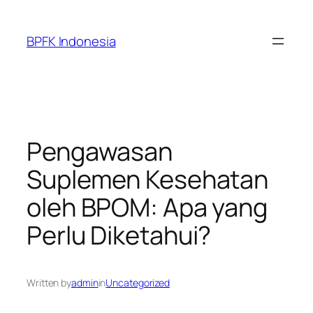
Skip
to
BPFK Indonesia
content
Pengawasan
Suplemen Kesehatan
oleh BPOM: Apa yang
Perlu Diketahui?
Written by
admin
in
Uncategorized