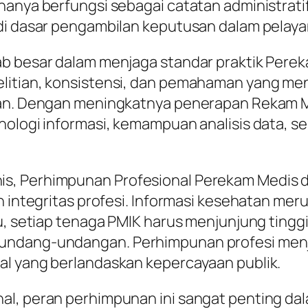
hanya berfungsi sebagai catatan administrat
adi dasar pengambilan keputusan dalam pelay
ab besar dalam menjaga standar praktik Pere
litian, konsistensi, dan pemahaman yang mend
tan. Dengan meningkatnya penerapan Rekam M
eknologi informasi, kemampuan analisis data
s, Perhimpunan Profesional Perekam Medis da
n integritas profesi. Informasi kesehatan meru
u, setiap tenaga PMIK harus menjunjung tingg
rundang-undangan. Perhimpunan profesi menj
al yang berlandaskan kepercayaan publik.
al, peran perhimpunan ini sangat penting da