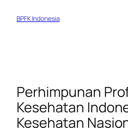
Skip
to
BPFK Indonesia
content
Perhimpunan Prof
Kesehatan Indones
Kesehatan Nasion