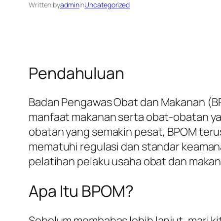
Written by
admin
in
Uncategorized
Pendahuluan
Badan Pengawas Obat dan Makanan (BPOM
manfaat makanan serta obat-obatan yan
obatan yang semakin pesat, BPOM teru
mematuhi regulasi dan standar keamanan
pelatihan pelaku usaha obat dan makan
Apa Itu BPOM?
Sebelum membahas lebih lanjut, mari k