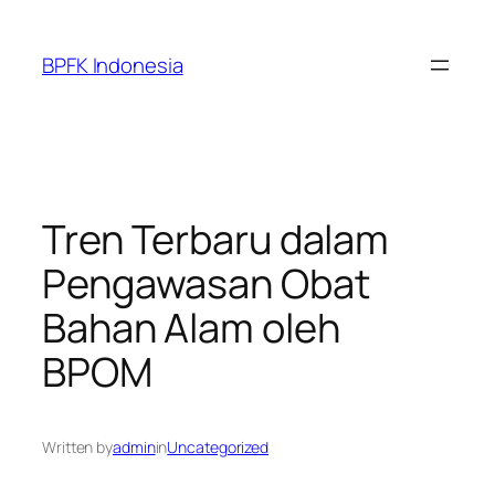
Skip
to
BPFK Indonesia
content
Tren Terbaru dalam
Pengawasan Obat
Bahan Alam oleh
BPOM
Written by
admin
in
Uncategorized