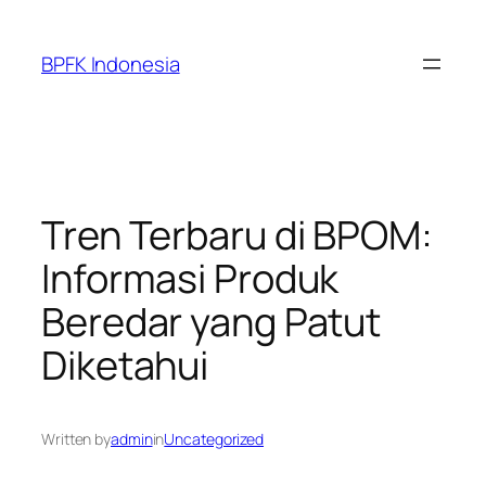
Skip
to
BPFK Indonesia
content
Tren Terbaru di BPOM:
Informasi Produk
Beredar yang Patut
Diketahui
Written by
admin
in
Uncategorized