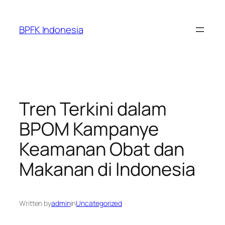
Skip
to
BPFK Indonesia
content
Tren Terkini dalam
BPOM Kampanye
Keamanan Obat dan
Makanan di Indonesia
Written by
admin
in
Uncategorized