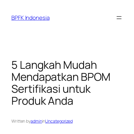
Skip
to
BPFK Indonesia
content
5 Langkah Mudah
Mendapatkan BPOM
Sertifikasi untuk
Produk Anda
Written by
admin
in
Uncategorized