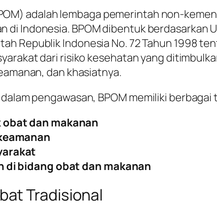
OM) adalah lembaga pemerintah non-kement
n di Indonesia. BPOM dibentuk berdasarkan 
tah Republik Indonesia No. 72 Tahun 1998 t
arakat dari risiko kesehatan yang ditimbulk
keamanan, dan khasiatnya.
s dalam pengawasan, BPOM memiliki berbagai t
k obat dan makanan
 keamanan
yarakat
n di bidang obat dan makanan
at Tradisional