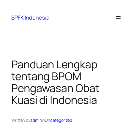
Skip
to
BPFK Indonesia
content
Panduan Lengkap
tentang BPOM
Pengawasan Obat
Kuasi di Indonesia
Written by
admin
in
Uncategorized