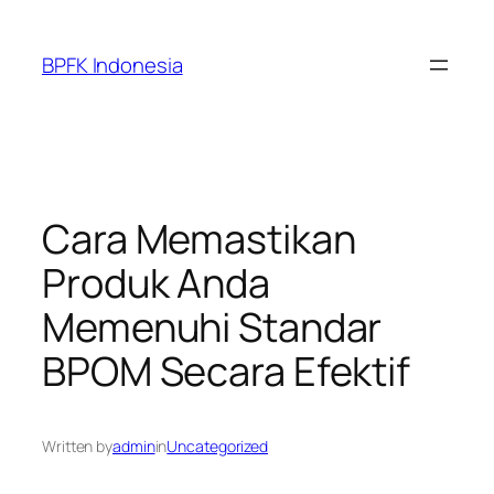
Skip
to
BPFK Indonesia
content
Cara Memastikan
Produk Anda
Memenuhi Standar
BPOM Secara Efektif
Written by
admin
in
Uncategorized