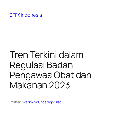
Skip
to
BPFK Indonesia
content
Tren Terkini dalam
Regulasi Badan
Pengawas Obat dan
Makanan 2023
Written by
admin
in
Uncategorized