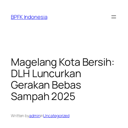
Skip
to
BPFK Indonesia
content
Magelang Kota Bersih:
DLH Luncurkan
Gerakan Bebas
Sampah 2025
Written by
admin
in
Uncategorized