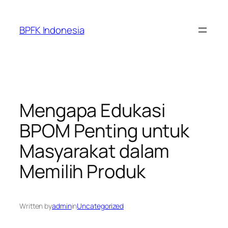
Skip
to
BPFK Indonesia
content
Mengapa Edukasi
BPOM Penting untuk
Masyarakat dalam
Memilih Produk
Written by
admin
in
Uncategorized