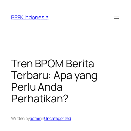
Skip
to
BPFK Indonesia
content
Tren BPOM Berita
Terbaru: Apa yang
Perlu Anda
Perhatikan?
Written by
admin
in
Uncategorized