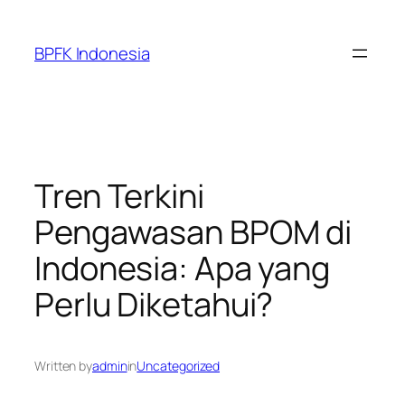
Skip
to
BPFK Indonesia
content
Tren Terkini
Pengawasan BPOM di
Indonesia: Apa yang
Perlu Diketahui?
Written by
admin
in
Uncategorized