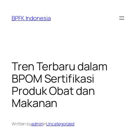
Skip
to
BPFK Indonesia
content
Tren Terbaru dalam
BPOM Sertifikasi
Produk Obat dan
Makanan
Written by
admin
in
Uncategorized